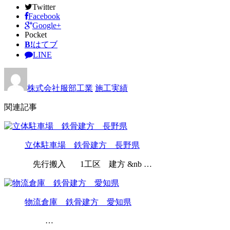
Twitter
Facebook
Google+
Pocket
B!
はてブ
LINE
株式会社服部工業
施工実績
関連記事
立体駐車場 鉄骨建方 長野県
先行搬入 1工区 建方 &nb …
物流倉庫 鉄骨建方 愛知県
…