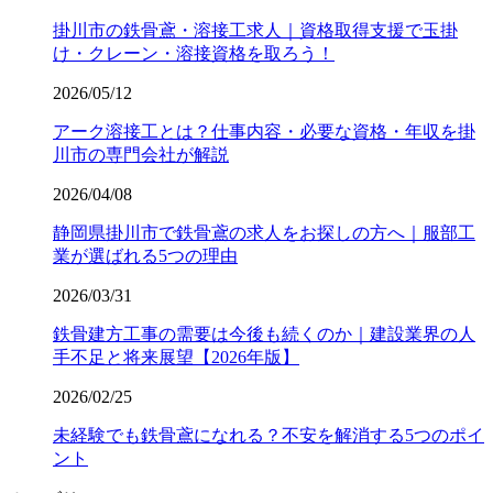
掛川市の鉄骨鳶・溶接工求人｜資格取得支援で玉掛
け・クレーン・溶接資格を取ろう！
2026/05/12
アーク溶接工とは？仕事内容・必要な資格・年収を掛
川市の専門会社が解説
2026/04/08
静岡県掛川市で鉄骨鳶の求人をお探しの方へ｜服部工
業が選ばれる5つの理由
2026/03/31
鉄骨建方工事の需要は今後も続くのか｜建設業界の人
手不足と将来展望【2026年版】
2026/02/25
未経験でも鉄骨鳶になれる？不安を解消する5つのポイ
ント