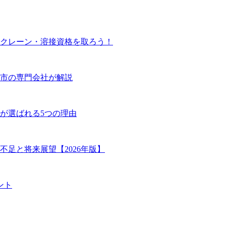
クレーン・溶接資格を取ろう！
市の専門会社が解説
が選ばれる5つの理由
足と将来展望【2026年版】
ント